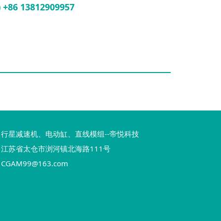
+86 13812909957
行星减速机、电动缸、直线模组--帝悦科技
江苏省太仓市浏河镇北海路111号
CGAM99@163.com