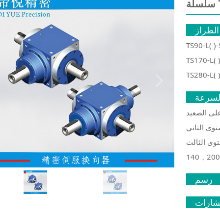
الطراز
TS90-L( )-
TS170-L( )
TS280-L( )
evious
Next
لسرعة
لث（L3）：35，40，50，70，80，100，
140，200..
رسم
شارات