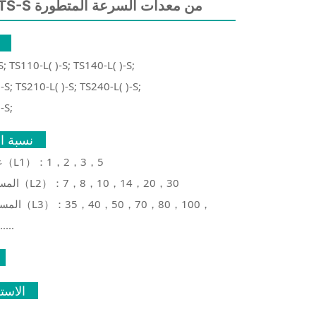
سلسلة TS-S من معدات السرعة المتطورة
S; TS110-L( )-S; TS140-L( )-S;
-S; TS210-L( )-S; TS240-L( )-S;
-S;
نسبة ا
على الصعيد（L1）：1，2，3，5
المستوى الثاني（L2）：7，8，10，14，20，30
المستوى الثا
...
الاست