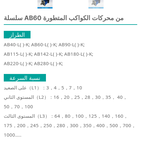
سلسلة AB60 من محركات الكواكب المتطورة
الطراز
AB40-L( )-K; AB60-L( )-K; AB90-L( )-K;
AB115-L( )-K; AB142-L( )-K; AB180-L( )-K;
AB220-L( )-K; AB280-L( )-K;
نسبة السرعة
على الصعيد（L1）：3，4，5，7，10
المستوى الثاني（L2）：16，20，25，28，30，35， 40，
50，70，100
المستوى الثالث（L3）：64，80，100，125，140，160，
175，200，245，250，280，300，350，400，500，700，
1000.....