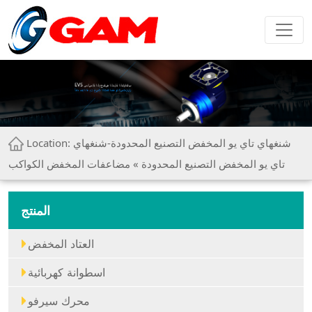
Location:
شنغهاي تاي يو المخفض التصنيع المحدودة-شنغهاي
تاي يو المخفض التصنيع المحدودة
» مضاعفات المخفض الكواكب
المنتج
العتاد المخفض
اسطوانة كهربائية
محرك سيرفو